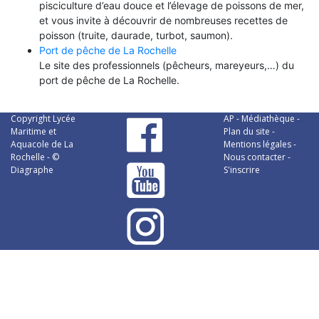
pisciculture d’eau douce et l’élevage de poissons de mer,
et vous invite à découvrir de nombreuses recettes de
poisson (truite, daurade, turbot, saumon).
Port de pêche de La Rochelle
Le site des professionnels (pêcheurs, mareyeurs,…) du
port de pêche de La Rochelle.
Copyright Lycée
AP
-
Médiathèque
-
Maritime et
Plan du site
-
Aquacole de La
Mentions légales
-
Rochelle - ©
Nous contacter
-
Diagraphe
S'inscrire