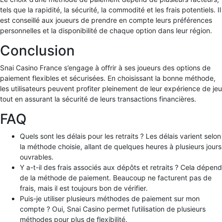
tels que la rapidité, la sécurité, la commodité et les frais potentiels. Il
est conseillé aux joueurs de prendre en compte leurs préférences
personnelles et la disponibilité de chaque option dans leur région.
Conclusion
Snai Casino France s’engage à offrir à ses joueurs des options de
paiement flexibles et sécurisées. En choisissant la bonne méthode,
les utilisateurs peuvent profiter pleinement de leur expérience de jeu
tout en assurant la sécurité de leurs transactions financières.
FAQ
Quels sont les délais pour les retraits ? Les délais varient selon
la méthode choisie, allant de quelques heures à plusieurs jours
ouvrables.
Y a-t-il des frais associés aux dépôts et retraits ? Cela dépend
de la méthode de paiement. Beaucoup ne facturent pas de
frais, mais il est toujours bon de vérifier.
Puis-je utiliser plusieurs méthodes de paiement sur mon
compte ? Oui, Snai Casino permet l’utilisation de plusieurs
méthodes pour plus de flexibilité.