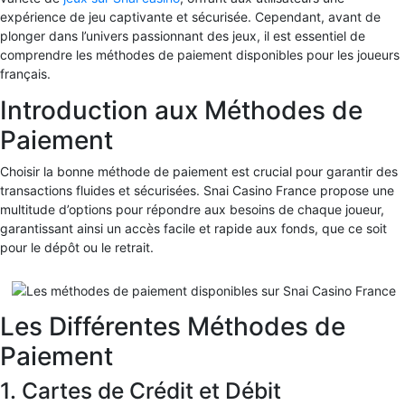
expérience de jeu captivante et sécurisée. Cependant, avant de
plonger dans l’univers passionnant des jeux, il est essentiel de
comprendre les méthodes de paiement disponibles pour les joueurs
français.
Introduction aux Méthodes de
Paiement
Choisir la bonne méthode de paiement est crucial pour garantir des
transactions fluides et sécurisées. Snai Casino France propose une
multitude d’options pour répondre aux besoins de chaque joueur,
garantissant ainsi un accès facile et rapide aux fonds, que ce soit
pour le dépôt ou le retrait.
Les Différentes Méthodes de
Paiement
1. Cartes de Crédit et Débit