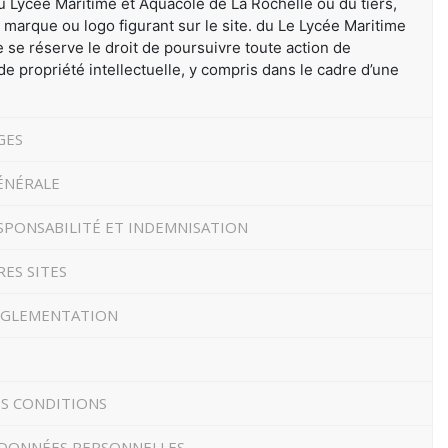
 du Lycée Maritime et Aquacole de La Rochelle ou du tiers,
a marque ou logo figurant sur le site. du Le Lycée Maritime
 se réserve le droit de poursuivre toute action de
de propriété intellectuelle, y compris dans le cadre d’une
GES
ÉNÉRALE
SPONSABILITÉ ET INDEMNISATION
RES SITES
RÉGLEMENTATION
ES CONDITIONS
 DONNÉES PERSONNELLES