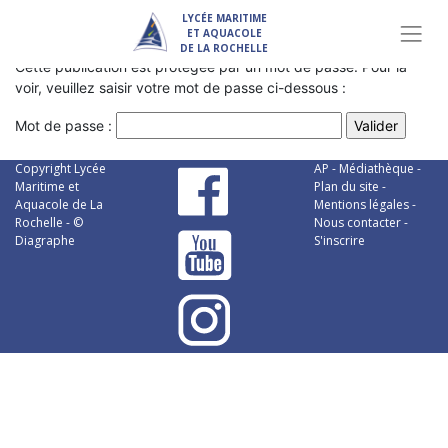
LYCÉE MARITIME
ET AQUACOLE
DE LA ROCHELLE
Cette publication est protégée par un mot de passe. Pour la
voir, veuillez saisir votre mot de passe ci-dessous :
Mot de passe :
Copyright Lycée
AP
-
Médiathèque
-
Maritime et
Plan du site
-
Aquacole de La
Mentions légales
-
Rochelle - ©
Nous contacter
-
Diagraphe
S'inscrire